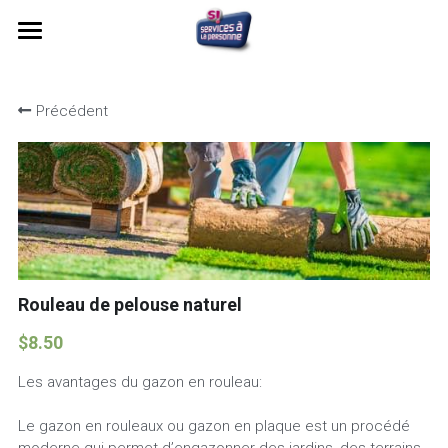
×
LES CATÉGORIES DE LA BOUTIQUE
Accueil
Précédent
Toutes les catégories
Commandez
L'Union Nationale des
Espace vert
Location broyeur thermique
Nos abonnements
Rouleau de pelouse naturel
$8.50
l'avance immédiate ou le
Les avantages du gazon en rouleau:
Notre mission
Le gazon en rouleaux ou gazon en plaque est un procédé
Statues en résine